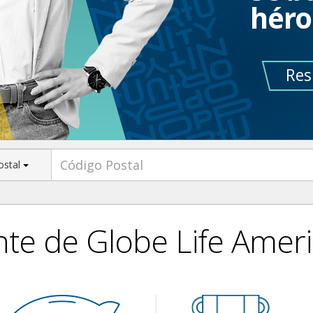
héro
Res
ostal
te de Globe Life Ameri